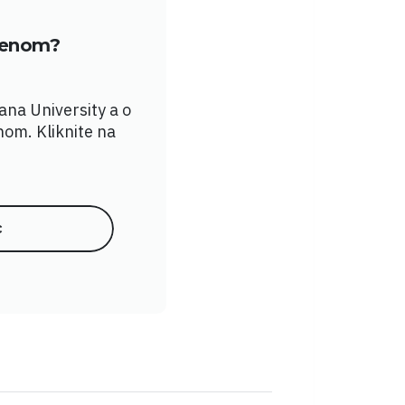
členom?
yana University a o
nom. Kliknite na
c