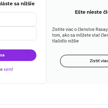
láste sa nižšie
Ešte nieste 
Zistite viac o členstve Rasa
tom, ako sa môžete stať čle
tlačidlo nižšie
 sa
Zistiť via
te
sem
!