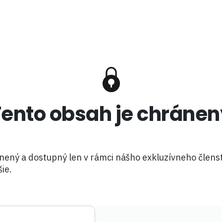
Tento obsah je chránen
nený a dostupný len v rámci nášho exkluzívneho členst
šie.