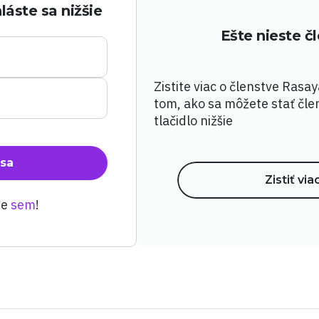
láste sa nižšie
Ešte nieste 
Zistite viac o členstve Rasa
tom, ako sa môžete stať čle
tlačidlo nižšie
 sa
Zistiť via
te
sem
!