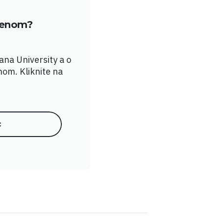
členom?
yana University a o
nom. Kliknite na
c