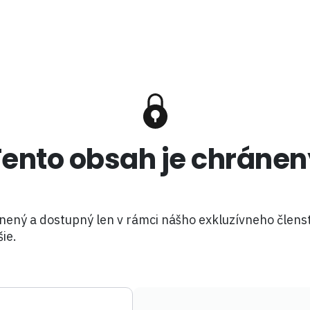
Tento obsah je chránen
nený a dostupný len v rámci nášho exkluzívneho členst
šie.