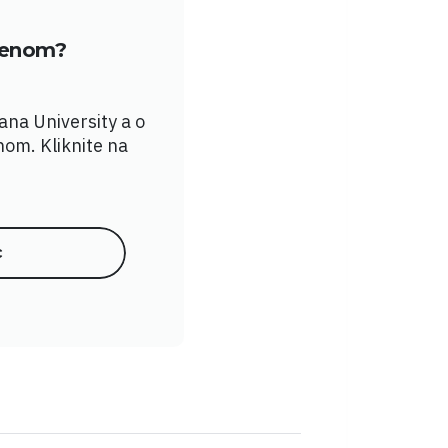
členom?
yana University a o
nom. Kliknite na
c