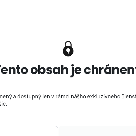
Tento obsah je chránen
nený a dostupný len v rámci nášho exkluzívneho členst
šie.