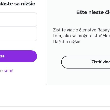
láste sa nižšie
Ešte nieste 
Zistite viac o členstve Rasa
tom, ako sa môžete stať čle
tlačidlo nižšie
 sa
Zistiť via
te
sem
!